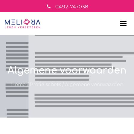
0492-747038
Algemene voorwaarden
Home
/
Profielschets
/
Algemene voorwaarden