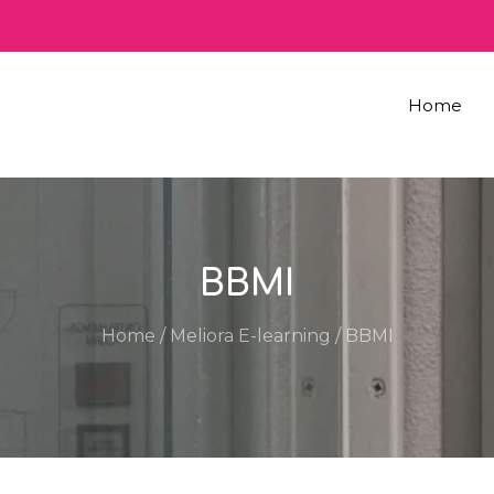
Home
BBMI
Home
/
Meliora E-learning
/
BBMI