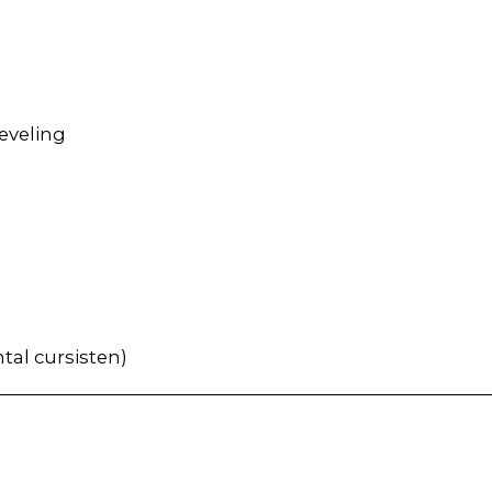
eveling
tal cursisten)