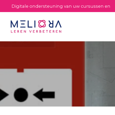
Digitale ondersteuning van uw cursussen en
processen