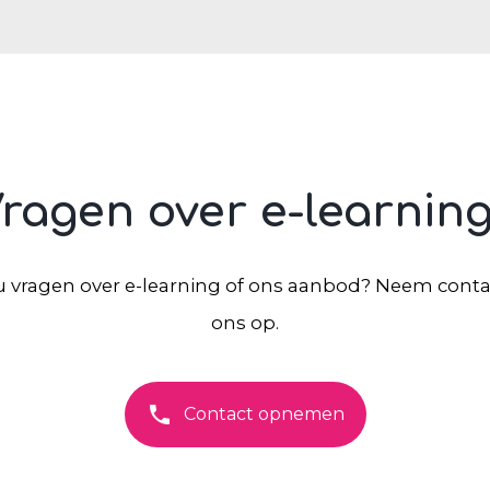
ragen over e-learnin
u vragen over e-learning of ons aanbod? Neem cont
ons op.
phone
Contact opnemen