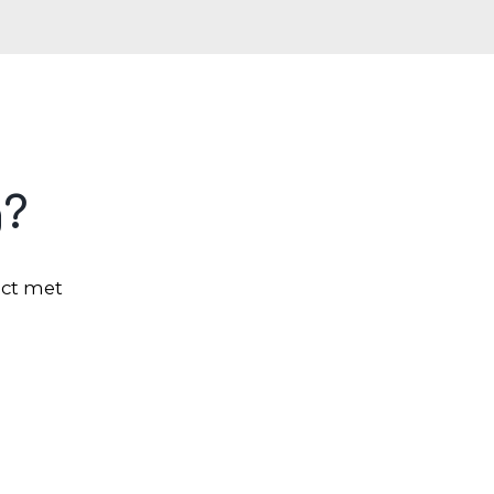
g?
act met