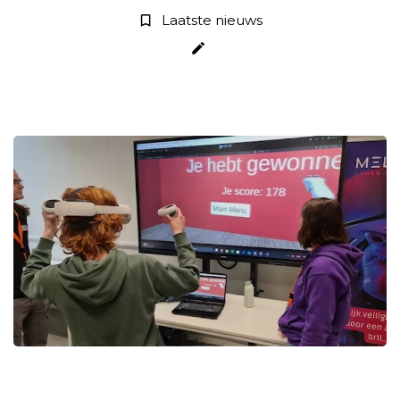
Laatste nieuws
bookmark_border
create