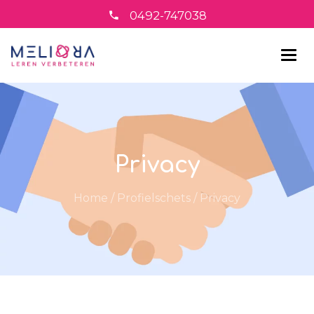
0492-747038
Privacy
Home
/
Profielschets
/
Privacy