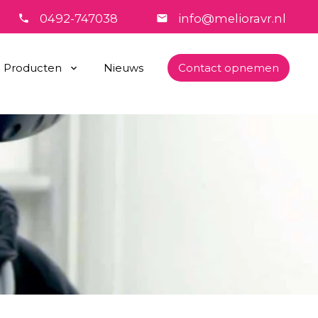
0492-747038
info@melioravr.nl
Producten
Nieuws
Contact opnemen