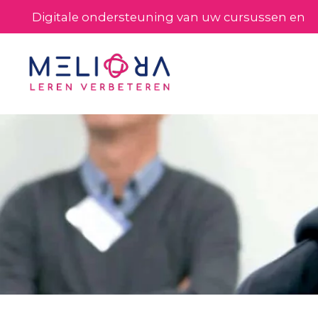
Digitale ondersteuning van uw cursussen en
processen